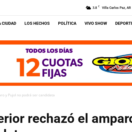
C
3.8
Villa Carlos Paz, AR
A CIUDAD
LOS HECHOS
POLÍTICA
VIVO SHOW
DEPORTE
ro y Pujol no podrá ser candidata
erior rechazó el ampar