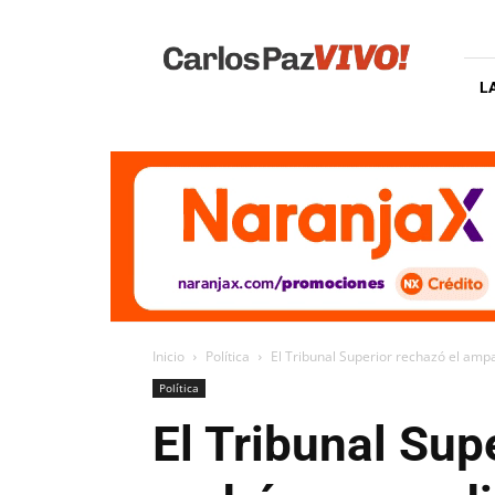
Carlos
Paz
Vivo
L
Inicio
Política
El Tribunal Superior rechazó el ampa
Política
El Tribunal Sup