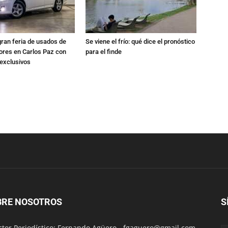
gran feria de usados de
Se viene el frío: qué dice el pronóstico
res en Carlos Paz con
para el finde
exclusivos
BRE NOSOTROS
S
ctor Periodístico: Fernando Agüero -
fgaguero@gmail.com