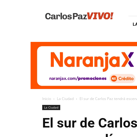
Carlos
Paz
Vivo
L
Inicio
La Ciudad
El sur de Carlos Paz tendrá escena
La Ciudad
El sur de Carlo