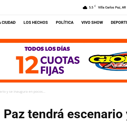
C
5.5
Villa Carlos Paz, AR
A CIUDAD
LOS HECHOS
POLÍTICA
VIVO SHOW
DEPORTE
rio y se inaugura en pocos...
s Paz tendrá escenario