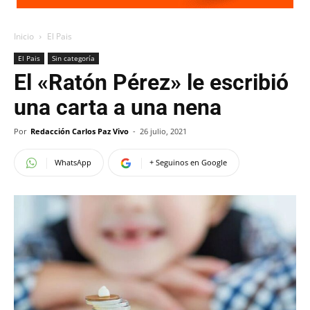
Inicio
El Pais
El Pais
Sin categoría
El «Ratón Pérez» le escribió
una carta a una nena
Por
Redacción Carlos Paz Vivo
-
26 julio, 2021
WhatsApp
+ Seguinos en Google