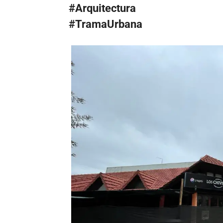
#Arquitectura
#TramaUrbana