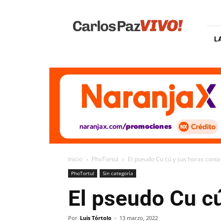
Carlos
Paz
Vivo
L
Inicio
PhoTortul
El pseudo Cu cú y sus horas cont
PhoTortul
Sin categoría
El pseudo Cu c
Por
Luis Tórtolo
-
13 marzo, 2022