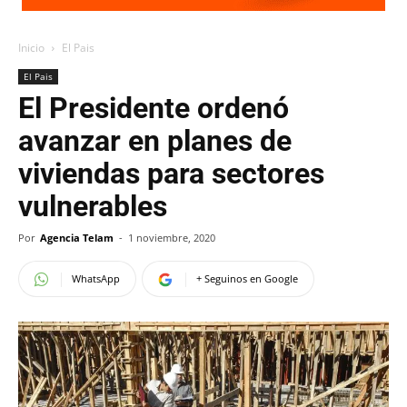
Inicio
El Pais
El Pais
El Presidente ordenó
avanzar en planes de
viviendas para sectores
vulnerables
Por
Agencia Telam
-
1 noviembre, 2020
WhatsApp
+ Seguinos en Google