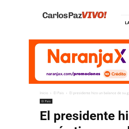
Carlos
Paz
Vivo
L
Inicio
El Pais
El presidente hizo un balance de su g
El Pais
El presidente h