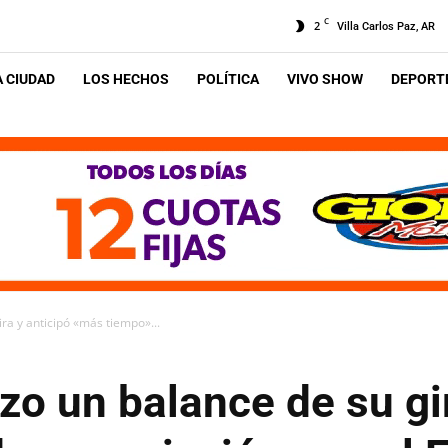
C
2
Villa Carlos Paz, AR
A CIUDAD
LOS HECHOS
POLÍTICA
VIVO SHOW
DEPORTE
ira y anticipó «más tiempo»...
izo un balance de su gi