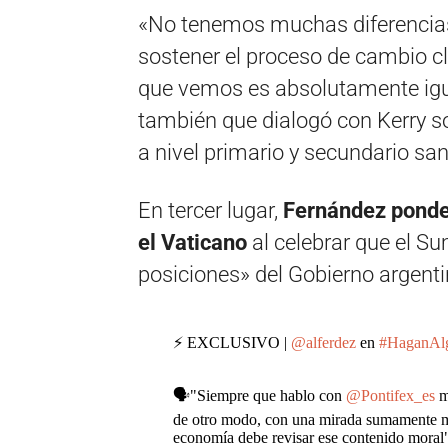
«No tenemos muchas diferencias
sostener el proceso de cambio cl
que vemos es absolutamente igual
también que dialogó con Kerry s
a nivel primario y secundario sa
En tercer lugar,
Fernández ponder
el Vaticano
al celebrar que el S
posiciones» del Gobierno argenti
⚡ EXCLUSIVO |
@alferdez
en
#HaganAl
🗣"Siempre que hablo con
@Pontifex_es
m
de otro modo, con una mirada sumamente mo
economía debe revisar ese contenido mora