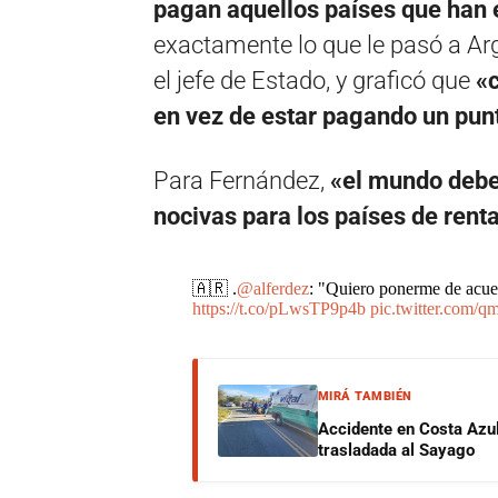
pagan aquellos países que han e
exactamente lo que le pasó a Ar
el jefe de Estado, y graficó que
«
en vez de estar pagando un pun
Para Fernández,
«el mundo debe
nocivas para los países de rent
🇦🇷 .
@alferdez
: "Quiero ponerme de acuer
https://t.co/pLwsTP9p4b
pic.twitter.com/q
MIRÁ TAMBIÉN
Accidente en Costa Azul:
trasladada al Sayago