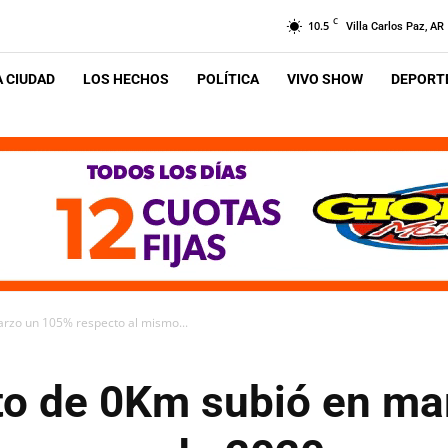
C
10.5
Villa Carlos Paz, AR
A CIUDAD
LOS HECHOS
POLÍTICA
VIVO SHOW
DEPORTE
rzo un 105% respecto al mismo...
to de 0Km subió en m