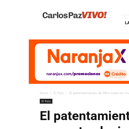
Carlos
Paz
Vivo
L
Inicio
El Pais
El patentamiento de 0Km subió en ma
El Pais
El patentamien