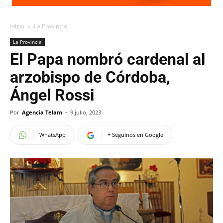
Inicio
La Provincia
La Provincia
El Papa nombró cardenal al
arzobispo de Córdoba,
Ángel Rossi
Por
Agencia Telam
-
9 julio, 2023
WhatsApp
+ Seguinos en Google