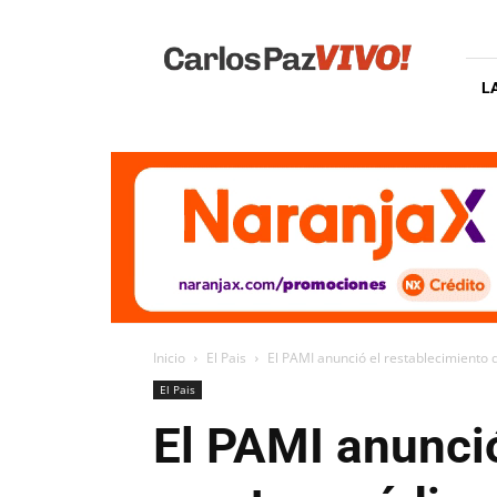
Carlos
Paz
Vivo
L
Inicio
El Pais
El PAMI anunció el restablecimiento 
El Pais
El PAMI anunció