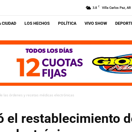
C
3.8
Villa Carlos Paz, AR
A CIUDAD
LOS HECHOS
POLÍTICA
VIVO SHOW
DEPORTE
de las órdenes y recetas médicas electrónicas
 el restablecimiento d