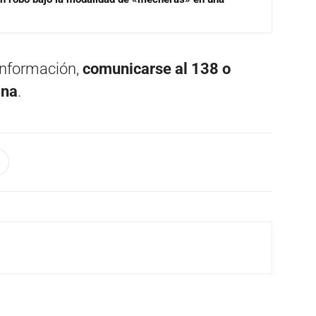
información,
comunicarse al 138 o
ana
.