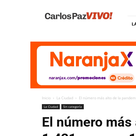
Carlos
Paz
Vivo
L
Inicio
La Ciudad
El número más alto de la pandemi
La Ciudad
Sin categoría
El número más 