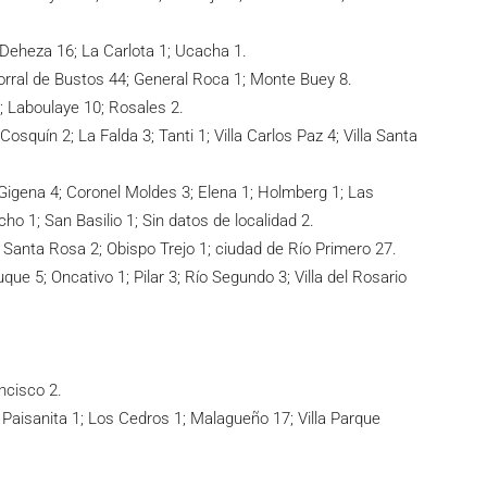
Deheza 16; La Carlota 1; Ucacha 1.
orral de Bustos 44; General Roca 1; Monte Buey 8.
; Laboulaye 10; Rosales 2.
osquín 2; La Falda 3; Tanti 1; Villa Carlos Paz 4; Villa Santa
a Gigena 4; Coronel Moldes 3; Elena 1; Holmberg 1; Las
o 1; San Basilio 1; Sin datos de localidad 2.
a Santa Rosa 2; Obispo Trejo 1; ciudad de Río Primero 27.
que 5; Oncativo 1; Pilar 3; Río Segundo 3; Villa del Rosario
ancisco 2.
a Paisanita 1; Los Cedros 1; Malagueño 17; Villa Parque