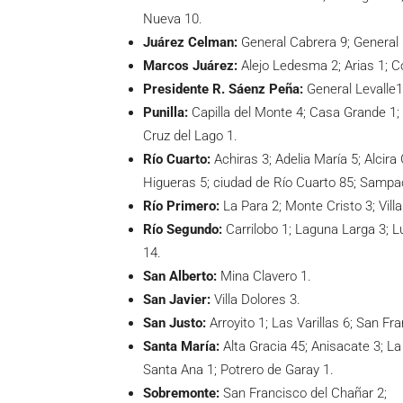
Nueva 10.
Juárez Celman:
General Cabrera 9; General 
Marcos Juárez:
Alejo Ledesma 2; Arias 1; C
Presidente R. Sáenz Peña:
General Levalle1
Punilla:
Capilla del Monte 4; Casa Grande 1; C
Cruz del Lago 1.
Río Cuarto:
Achiras 3; Adelia María 5; Alcir
Higueras 5; ciudad de Río Cuarto 85; Sampach
Río Primero:
La Para 2; Monte Cristo 3; Vill
Río Segundo:
Carrilobo 1; Laguna Larga 3; Lu
14.
San Alberto:
Mina Clavero 1.
San Javier:
Villa Dolores 3.
San Justo:
Arroyito 1; Las Varillas 6; San Fr
Santa María:
Alta Gracia 45; Anisacate 3; L
Santa Ana 1; Potrero de Garay 1.
Sobremonte:
San Francisco del Chañar 2;