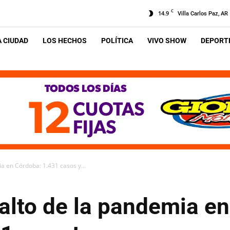
C
14.9
Villa Carlos Paz, AR
A CIUDAD
LOS HECHOS
POLÍTICA
VIVO SHOW
DEPORTE
a en Córdoba: 1.431 casos y...
alto de la pandemia e