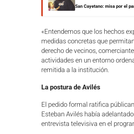
San Cayetano: misa por el pan
«Entendemos que los hechos exp
medidas concretas que permitan c
derecho de vecinos, comerciantes
actividades en un entorno ordena
remitida a la institución.
La postura de Avilés
El pedido formal ratifica pública
Esteban Avilés había adelantado
entrevista televisiva en el prog