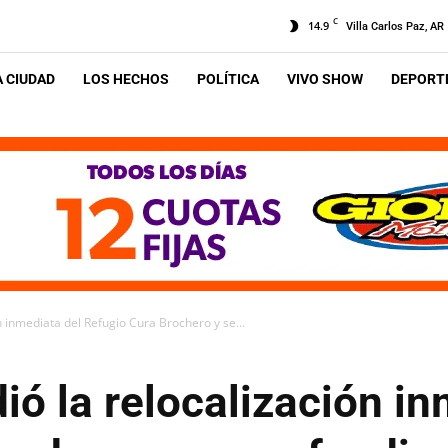
C
14.9
Villa Carlos Paz, AR
A CIUDAD
LOS HECHOS
POLÍTICA
VIVO SHOW
DEPORTE
ón inmediata del Refugio Cura Brochero y se...
dió la relocalización i