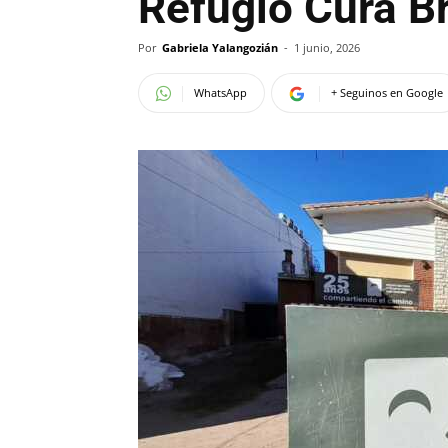
Refugio Cura Br
Por
Gabriela Yalangozián
-
1 junio, 2026
WhatsApp
+ Seguinos en Google