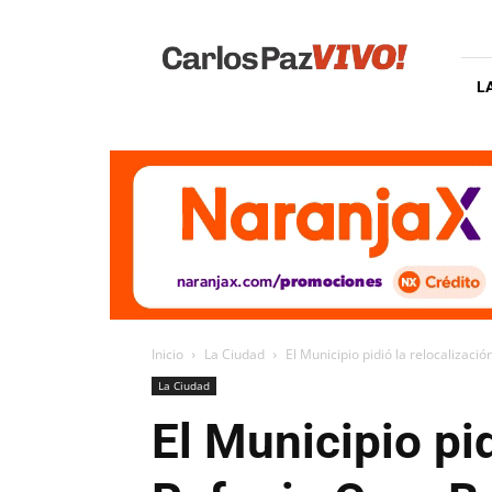
Carlos
Paz
Vivo
L
Inicio
La Ciudad
El Municipio pidió la relocalizaci
La Ciudad
El Municipio pi