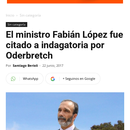
Inicio
Sin categoría
Sin categoría
El ministro Fabián López fue
citado a indagatoria por
Oderbretch
Por
Santiago Berioli
-
22 junio, 2017
WhatsApp
+ Seguinos en Google