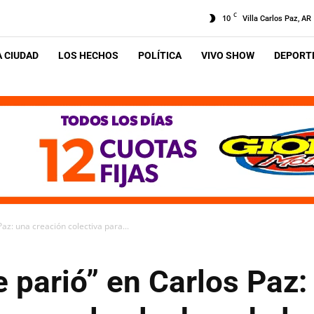
C
10
Villa Carlos Paz, AR
A CIUDAD
LOS HECHOS
POLÍTICA
VIVO SHOW
DEPORTE
Paz: una creación colectiva para...
me parió” en Carlos Paz