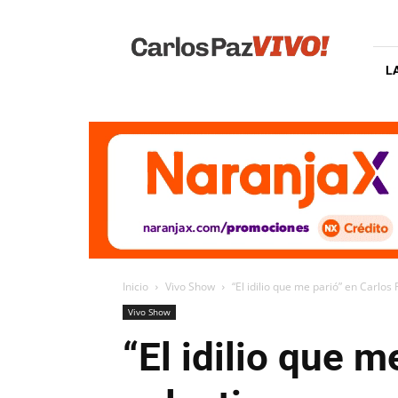
Carlos
Paz
Vivo
L
Inicio
Vivo Show
“El idilio que me parió” en Carlos 
Vivo Show
“El idilio que 