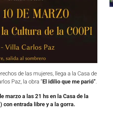
rechos de las mujeres, llega a la Casa de
rlos Paz, la obra “
El idilio que me parió”
.
de marzo a las 21 hs en la Casa de la
con entrada libre y a la gorra.