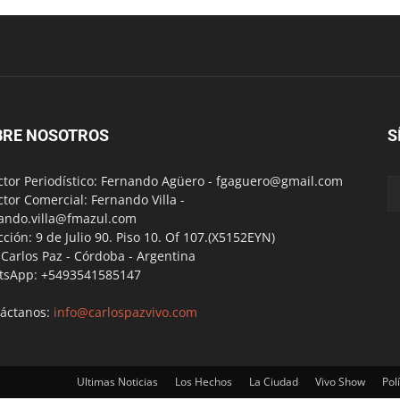
BRE NOSOTROS
S
ctor Periodístico: Fernando Agüero -
fgaguero@gmail.com
ctor Comercial: Fernando Villa -
ando.villa@fmazul.com
cción: 9 de Julio 90. Piso 10. Of 107.(X5152EYN)
a Carlos Paz - Córdoba - Argentina
tsApp: +5493541585147
áctanos:
info@carlospazvivo.com
Ultimas Noticias
Los Hechos
La Ciudad
Vivo Show
Polí