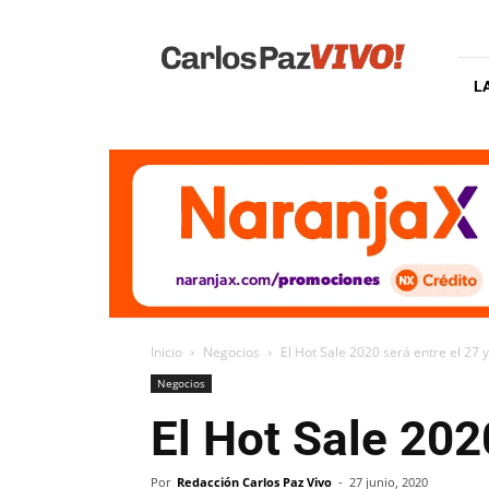
Carlos
Paz
Vivo
L
Inicio
Negocios
El Hot Sale 2020 será entre el 27 y 
Negocios
El Hot Sale 2020
Por
Redacción Carlos Paz Vivo
-
27 junio, 2020