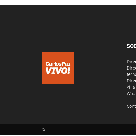
SO
Dire
Dire
fern
Dire
Vill
Wha
Cont
©