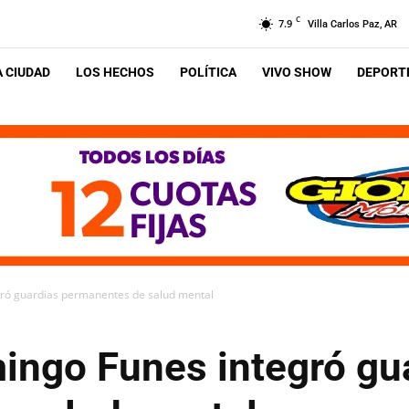
C
7.9
Villa Carlos Paz, AR
A CIUDAD
LOS HECHOS
POLÍTICA
VIVO SHOW
DEPORTE
gró guardias permanentes de salud mental
mingo Funes integró gu