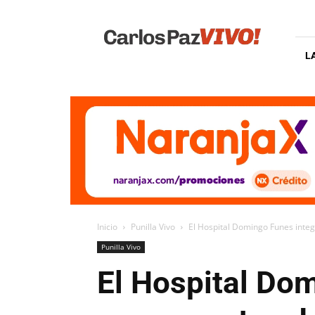
Carlos
Paz
Vivo
L
Inicio
Punilla Vivo
El Hospital Domingo Funes inte
Punilla Vivo
El Hospital Do