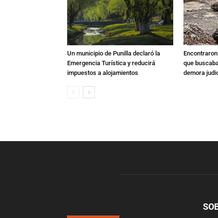
Un municipio de Punilla declaró la
Encontraron s
Emergencia Turística y reducirá
que buscaban
impuestos a alojamientos
demora judic
SO