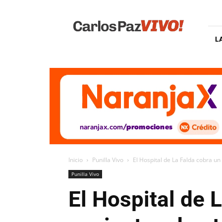
Carlos
Paz
Vivo
L
Inicio
Punilla Vivo
El Hospital de La Falda cobra un
Punilla Vivo
El Hospital de 