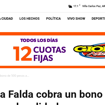
C
17.1
Villa Carlos Paz, A
A CIUDAD
LOS HECHOS
POLÍTICA
VIVO SHOW
DEPORTE
 bono de 500 pesos a...
La Falda cobra un bono