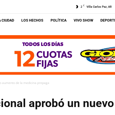
C
2
Villa Carlos Paz, AR
A CIUDAD
LOS HECHOS
POLÍTICA
VIVO SHOW
DEPORTE
vo aumento de la medicina prepaga
cional aprobó un nuevo