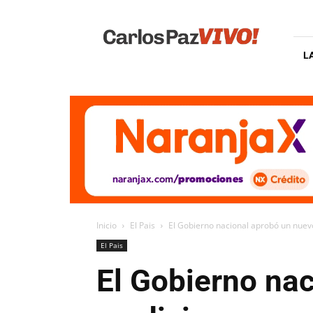
Carlos
Paz
Vivo
L
Inicio
El Pais
El Gobierno nacional aprobó un nue
El Pais
El Gobierno na