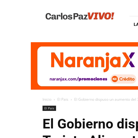
Carlos
Paz
Vivo
L
Inicio
El Pais
El Gobierno dispuso un aumento del 
El Pais
El Gobierno di