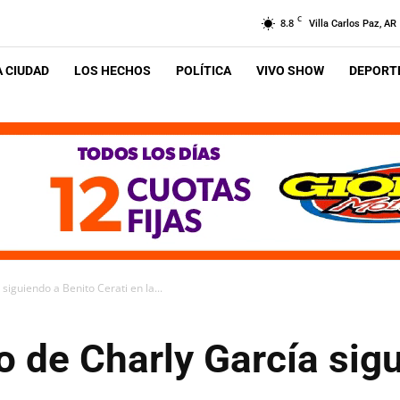
C
8.8
Villa Carlos Paz, AR
A CIUDAD
LOS HECHOS
POLÍTICA
VIVO SHOW
DEPORTE
siguiendo a Benito Cerati en la...
o de Charly García sig