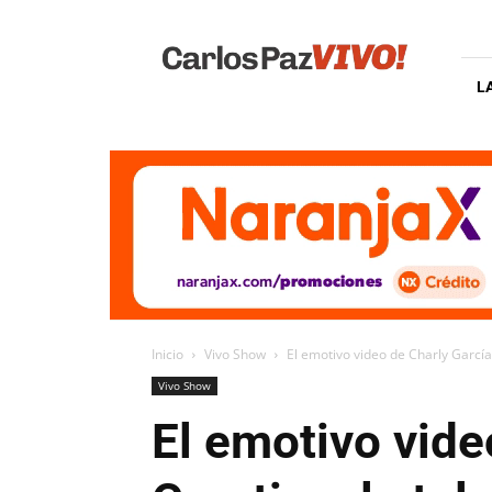
Carlos
Paz
Vivo
L
Inicio
Vivo Show
El emotivo video de Charly García 
Vivo Show
El emotivo vide