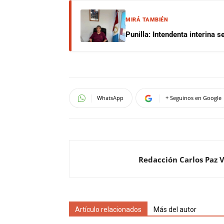
MIRÁ TAMBIÉN
Punilla: Intendenta interina 
WhatsApp
+ Seguinos en Google
Redacción Carlos Paz 
Artículo relacionados
Más del autor