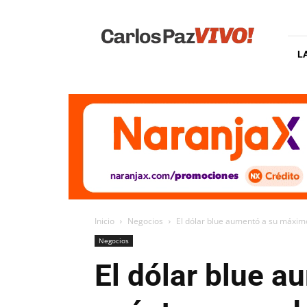
Carlos
Paz
Vivo
L
Inicio
Negocios
El dólar blue aumentó a su máximo
Negocios
El dólar blue 