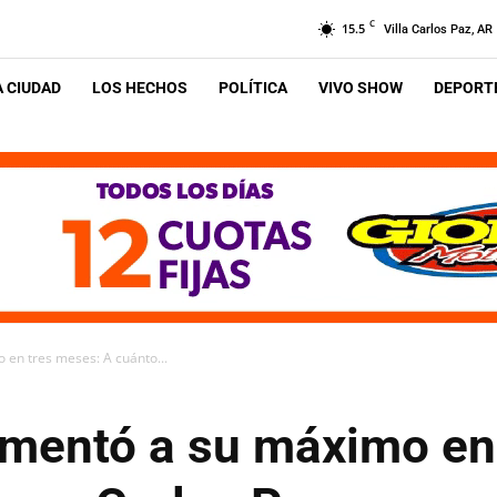
C
15.5
Villa Carlos Paz, AR
A CIUDAD
LOS HECHOS
POLÍTICA
VIVO SHOW
DEPORTE
 en tres meses: A cuánto...
aumentó a su máximo en