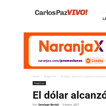
Carlos
Paz
Vivo
L
Inicio
Negocios
El dólar alcanzó su precio máximo 
Negocios
El dólar alcanz
Por
Santiago Berioli
-
5 enero, 2017