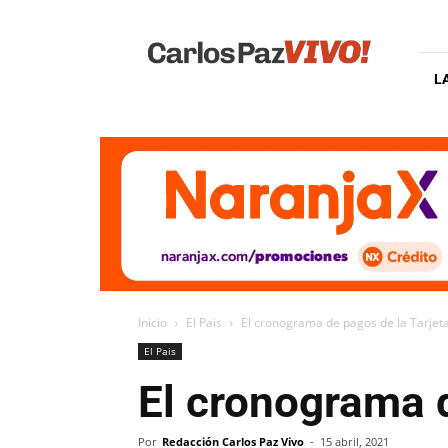
Carlos
Paz
Vivo
L
Inicio
El Pais
El cronograma de pagos de la Tarjet
El Pais
El cronograma d
Por
Redacción Carlos Paz Vivo
-
15 abril, 2021