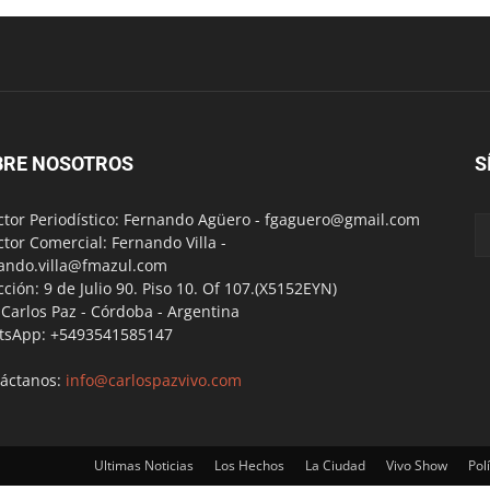
BRE NOSOTROS
S
ctor Periodístico: Fernando Agüero -
fgaguero@gmail.com
ctor Comercial: Fernando Villa -
ando.villa@fmazul.com
cción: 9 de Julio 90. Piso 10. Of 107.(X5152EYN)
a Carlos Paz - Córdoba - Argentina
tsApp: +5493541585147
áctanos:
info@carlospazvivo.com
Ultimas Noticias
Los Hechos
La Ciudad
Vivo Show
Polí