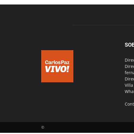
SO
Dire
Dire
fern
Dire
Vill
Wha
Cont
©