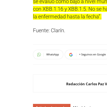
se evaluó como bajo a nivel mund
con XBB.1.16 y XBB.1.5. No se 
la enfermedad hasta la fecha”.
Fuente: Clarín.
WhatsApp
+ Seguinos en Google
Redacción Carlos Paz 