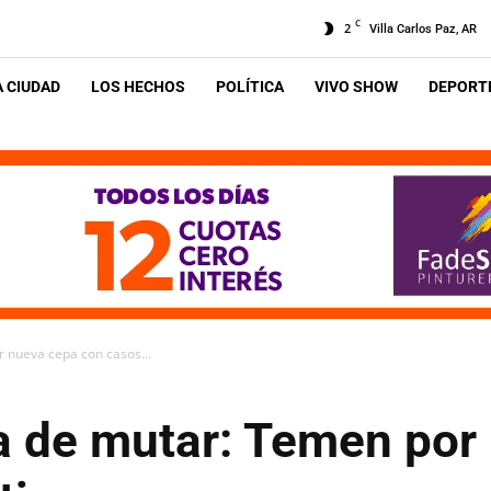
C
2
Villa Carlos Paz, AR
A CIUDAD
LOS HECHOS
POLÍTICA
VIVO SHOW
DEPORTE
 nueva cepa con casos...
ra de mutar: Temen por