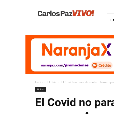
Carlos
Paz
Vivo
L
Inicio
El Pais
El Covid no para de mutar: Temen por
El Pais
El Covid no pa