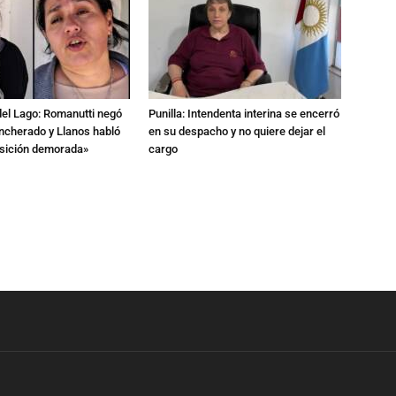
del Lago: Romanutti negó
Punilla: Intendenta interina se encerró
ncherado y Llanos habló
en su despacho y no quiere dejar el
nsición demorada»
cargo