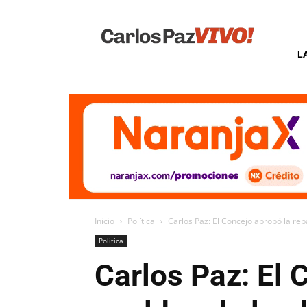
Carlos
Paz
Vivo
L
Inicio
Política
Carlos Paz: El Concejo aprobó la reba
Política
Carlos Paz: El 