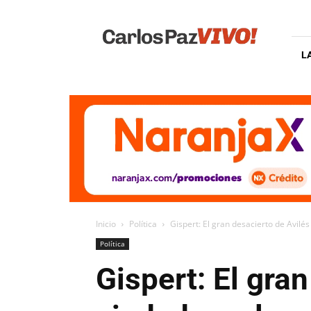
Carlos
Paz
Vivo
L
Inicio
Política
Gispert: El gran desacierto de Avilés
Política
Gispert: El gran