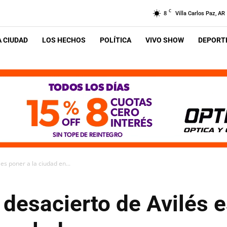
C
8
Villa Carlos Paz, AR
A CIUDAD
LOS HECHOS
POLÍTICA
VIVO SHOW
DEPORTE
 es poner a la ciudad en...
 desacierto de Avilés e