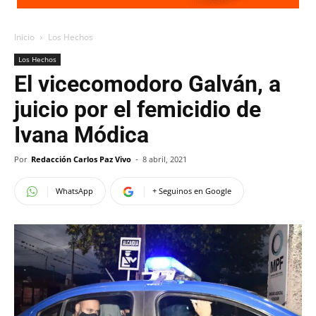
Inicio
Los Hechos
Los Hechos
El vicecomodoro Galván, a
juicio por el femicidio de
Ivana Módica
Por
Redacción Carlos Paz Vivo
-
8 abril, 2021
WhatsApp
+ Seguinos en Google