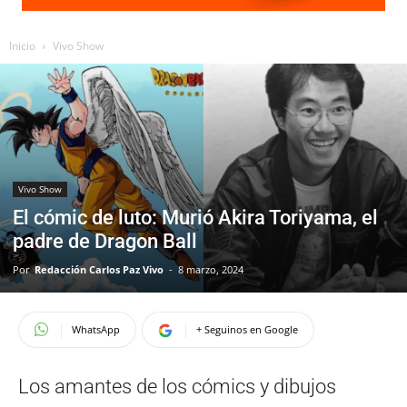
Inicio
Vivo Show
Vivo Show
El cómic de luto: Murió Akira Toriyama, el
padre de Dragon Ball
Por
Redacción Carlos Paz Vivo
-
8 marzo, 2024
WhatsApp
+ Seguinos en Google
Los amantes de los cómics y dibujos