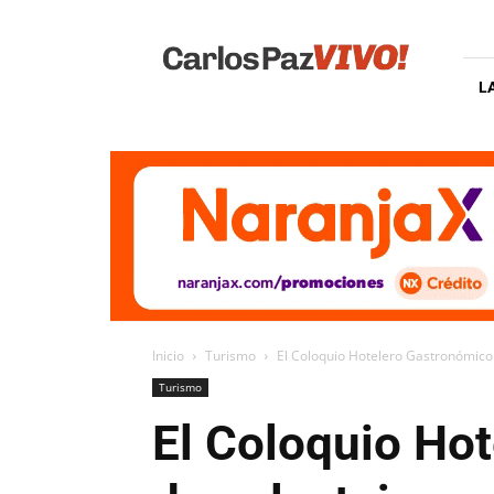
Carlos
Paz
Vivo
L
Inicio
Turismo
El Coloquio Hotelero Gastronómico 
Turismo
El Coloquio Ho