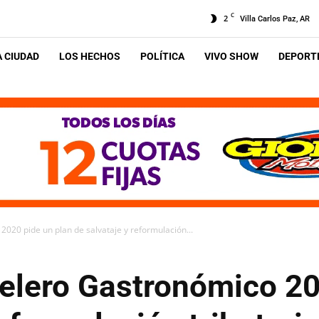
C
2
Villa Carlos Paz, AR
A CIUDAD
LOS HECHOS
POLÍTICA
VIVO SHOW
DEPORTE
2020 pide un plan de salvataje y reformulación...
telero Gastronómico 20