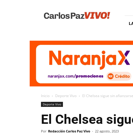
Carlos
Paz
Vivo
L
Inicio
Deporte Vivo
El Chelsea sigue sin afianzars
Deporte Vivo
El Chelsea sigu
Por
Redacción Carlos Paz Vivo
-
22 agosto, 2023