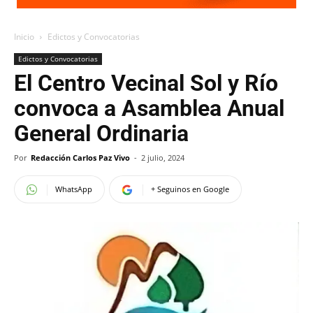
Inicio
Edictos y Convocatorias
Edictos y Convocatorias
El Centro Vecinal Sol y Río
convoca a Asamblea Anual
General Ordinaria
Por
Redacción Carlos Paz Vivo
-
2 julio, 2024
WhatsApp
+ Seguinos en Google