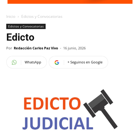
Inicio
Edictos y Convocatorias
Edictos y Convocatorias
Edicto
Por
Redacción Carlos Paz Vivo
-
16 junio, 2026
WhatsApp
+ Seguinos en Google