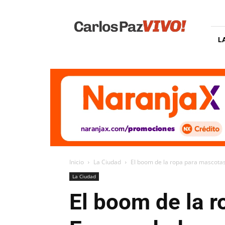
Carlos
Paz
Vivo
L
Inicio
La Ciudad
El boom de la ropa para mascotas
La Ciudad
El boom de la r