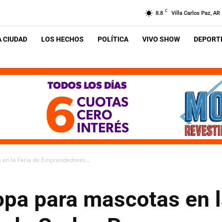
C
8.8
Villa Carlos Paz, AR
A CIUDAD
LOS HECHOS
POLÍTICA
VIVO SHOW
DEPORTE
 en la Feria de Emprendedores...
opa para mascotas en l