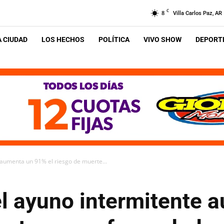
C
8
Villa Carlos Paz, AR
A CIUDAD
LOS HECHOS
POLÍTICA
VIVO SHOW
DEPORTE
 aumenta un 91% el riesgo de muerte...
el ayuno intermitente