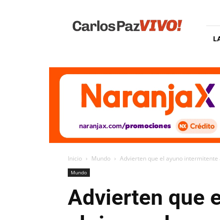
Carlos
Paz
Vivo
L
Inicio
Mundo
Advierten que el ayuno intermitente
Mundo
Advierten que 