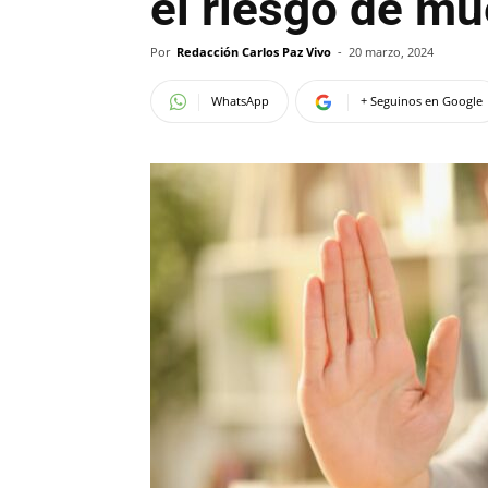
el riesgo de m
Por
Redacción Carlos Paz Vivo
-
20 marzo, 2024
WhatsApp
+ Seguinos en Google