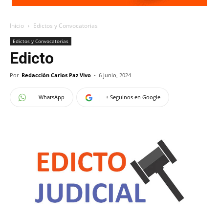
Inicio
Edictos y Convocatorias
Edictos y Convocatorias
Edicto
Por
Redacción Carlos Paz Vivo
-
6 junio, 2024
WhatsApp
+ Seguinos en Google