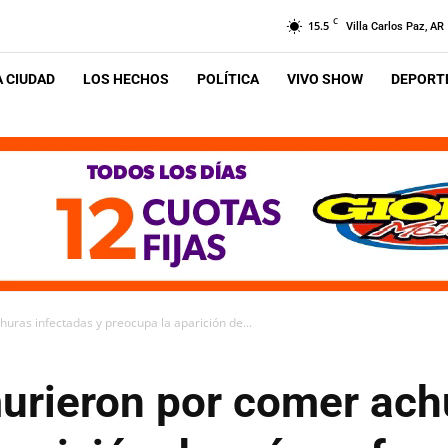
C
15.5
Villa Carlos Paz, AR
A CIUDAD
LOS HECHOS
POLÍTICA
VIVO SHOW
DEPORTE
ras infectadas y preocupa la aparición de...
rieron por comer achu