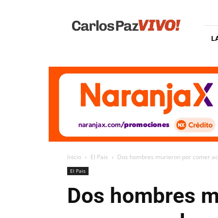
Carlos
Paz
Vivo
L
Inicio
El Pais
Dos hombres murieron por comer achu
El Pais
Dos hombres mu