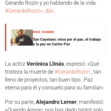
Gerardo Rozin y yo hablando de la vida.
#GerardoRozin», dijo.
MIRÁ TAMBIÉN
San Cayetano: misa por el pan, el trabajo
y la paz en Carlos Paz
La actriz
Verónica Llinás
, expresó: «
Qué
tristeza la muerte de
#GerardoRozin
, tan
lleno de proyectos, tan buen tipo…Paz
eterna para él y consuelo para su familia!».
Por su parte,
Alejandro Lerner
, manifestó:
«Querido Amigo: nos has dado tanto! solo