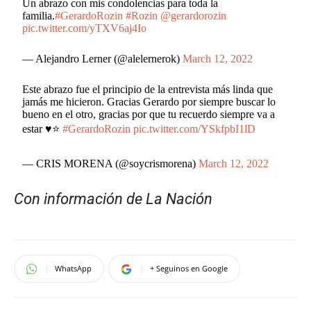
Un abrazo con mis condolencias para toda la
familia.
#GerardoRozin
#Rozin
@gerardorozin
pic.twitter.com/yTXV6aj4Io
— Alejandro Lerner (@alelernerok)
March 12, 2022
Este abrazo fue el principio de la entrevista más linda que
jamás me hicieron. Gracias Gerardo por siempre buscar lo
bueno en el otro, gracias por que tu recuerdo siempre va a
estar ♥️⭐️
#GerardoRozin
pic.twitter.com/YSkfpbI1lD
— CRIS MORENA (@soycrismorena)
March 12, 2022
Con información de La Nación
WhatsApp
+ Seguinos en Google