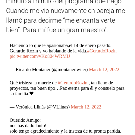
minuto a minuto del programa que hago.
Cuando me vio nuevamente en pareja me
llamó para decirme “me encanta verte
bien”. Para mí fue un gran maestro”.
Haciendo lo que le apasionaba,el 14 de enero pasado.
Gerardo Rozin y yo hablando de la vida.
#GerardoRozin
pic.twitter.com/vKo804WRMU
— Ricardo Montaner (@montanertwiter)
March 12, 2022
Qué tristeza la muerte de
#GerardoRozin
, tan lleno de
proyectos, tan buen tipo…Paz eterna para él y consuelo para
su familia.🖤
— Verónica Llinás (@VLlinas)
March 12, 2022
Querido Amigo:
nos has dado tanto!
solo tengo agradecimiento y la tristeza de tu pronta partida.