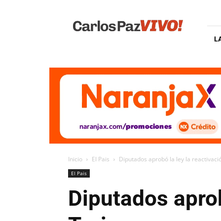
Carlos
Paz
Vivo
L
Inicio
El Pais
Diputados aprobó la ley la reactivac
El Pais
Diputados aprob