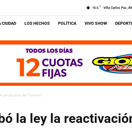
C
16.6
Villa Carlos Paz, A
A CIUDAD
LOS HECHOS
POLÍTICA
VIVO SHOW
DEPORTE
ión productiva del Turismo
ó la ley la reactivació