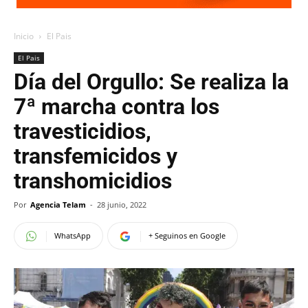
Inicio
El Pais
El Pais
Día del Orgullo: Se realiza la
7ª marcha contra los
travesticidios,
transfemicidos y
transhomicidios
Por
Agencia Telam
-
28 junio, 2022
WhatsApp
+ Seguinos en Google