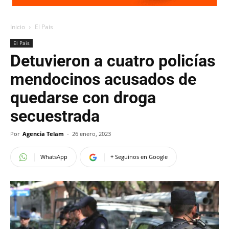
Inicio
El Pais
El Pais
Detuvieron a cuatro policías
mendocinos acusados de
quedarse con droga
secuestrada
Por
Agencia Telam
-
26 enero, 2023
WhatsApp
+ Seguinos en Google