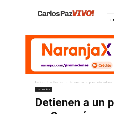
Carlos
Paz
Vivo
L
Inicio
Los Hechos
Detienen a un presunto ladrón 
Los Hechos
Detienen a un p