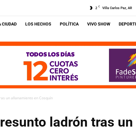
C
2
Villa Carlos Paz, AR
A CIUDAD
LOS HECHOS
POLÍTICA
VIVO SHOW
DEPORTE
tras un allanamiento en Cosquín
resunto ladrón tras un