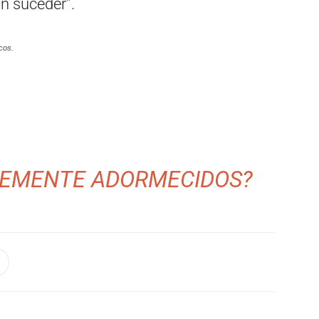
an suceder”.
cos.
EMENTE ADORMECIDOS?