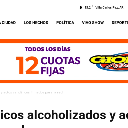
C
15.2
Villa Carlos Paz, AR
A CIUDAD
LOS HECHOS
POLÍTICA
VIVO SHOW
DEPORTE
y actos vandálicos filmados para la red
icos alcoholizados y a