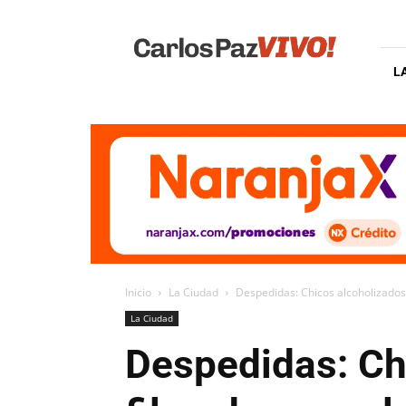
Carlos
Paz
Vivo
L
Inicio
La Ciudad
Despedidas: Chicos alcoholizados 
La Ciudad
Despedidas: Ch