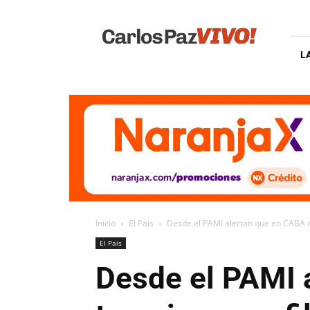
Carlos
Paz
Vivo
L
Inicio
El Pais
Desde el PAMI alertan que en CABA n
El Pais
Desde el PAMI 