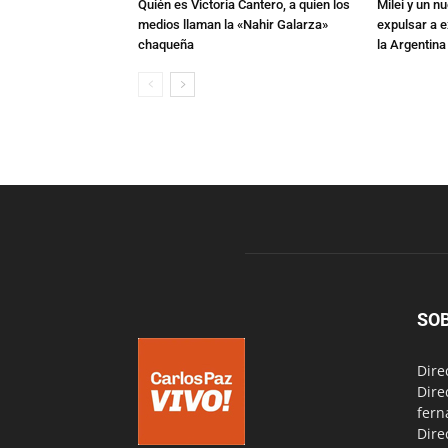
Quién es Victoria Cantero, a quien los
Milei y un 
medios llaman la «Nahir Galarza»
expulsar a e
chaqueña
la Argentina
SO
Dire
Dire
fern
Dire