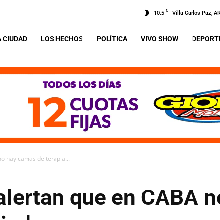
C
10.5
Villa Carlos Paz, A
A CIUDAD
LOS HECHOS
POLÍTICA
VIVO SHOW
DEPORTE
o hay camas de terapia...
alertan que en CABA n