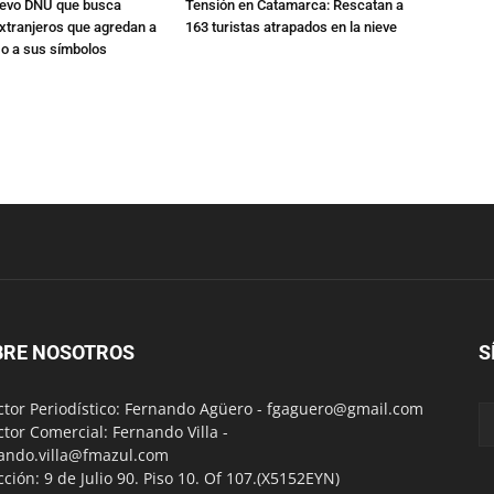
nuevo DNU que busca
Tensión en Catamarca: Rescatan a
xtranjeros que agredan a
163 turistas atrapados en la nieve
 o a sus símbolos
BRE NOSOTROS
S
ctor Periodístico: Fernando Agüero -
fgaguero@gmail.com
ctor Comercial: Fernando Villa -
ando.villa@fmazul.com
cción: 9 de Julio 90. Piso 10. Of 107.(X5152EYN)