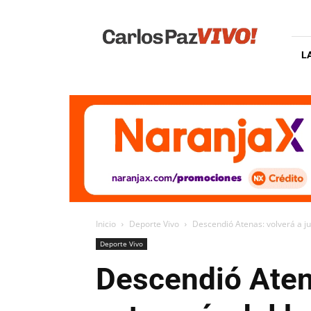
Carlos
Paz
Vivo
L
Inicio
Deporte Vivo
Descendió Atenas: volverá a j
Deporte Vivo
Descendió Atena