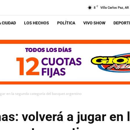
C
8
Villa Carlos Paz, AR
A CIUDAD
LOS HECHOS
POLÍTICA
VIVO SHOW
DEPORTE
ugar en la segunda categoría del basquet argentino
s: volverá a jugar en