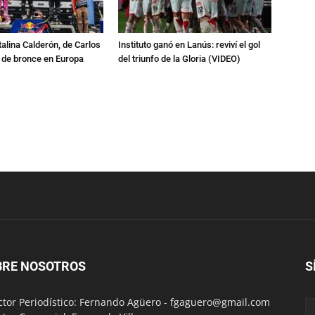
talina Calderón, de Carlos
Instituto ganó en Lanús: reviví el gol
a de bronce en Europa
del triunfo de la Gloria (VIDEO)
BRE NOSOTROS
S
ctor Periodístico: Fernando Agüero -
fgaguero@gmail.com