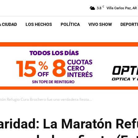
C
3.8
Villa Carlos Paz, AR
A CIUDAD
LOS HECHOS
POLÍTICA
VIVO SHOW
DEPORTE
tón Refugio Cura Brochero fue una verdadera fiesta...
aridad: La Maratón Re