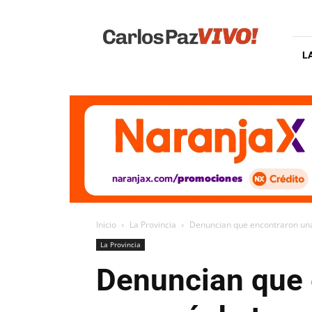
Carlos
Paz
Vivo
L
Inicio
La Provincia
Denuncian que encontraron una
La Provincia
Denuncian que 