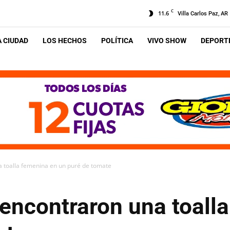
C
11.6
Villa Carlos Paz, AR
A CIUDAD
LOS HECHOS
POLÍTICA
VIVO SHOW
DEPORTE
 toalla femenina en un puré de tomate
encontraron una toall