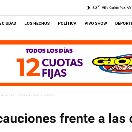
C
8.2
Villa Carlos Paz, AR
A CIUDAD
LOS HECHOS
POLÍTICA
VIVO SHOW
DEPORTE
 a las crecidas de ríos en Córdoba
auciones frente a las 