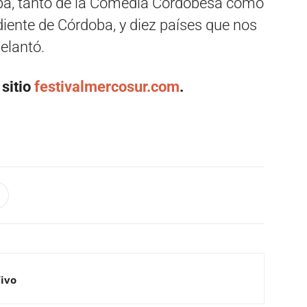
ba, tanto de la Comedia Cordobesa como
diente de Córdoba, y diez países que nos
elantó.
 sitio
festivalmercosur.com
.
Vivo