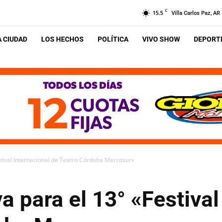
C
15.5
Villa Carlos Paz, AR
A CIUDAD
LOS HECHOS
POLÍTICA
VIVO SHOW
DEPORTE
stival Internacional de Teatro Córdoba Mercosur»
a para el 13° «Festival