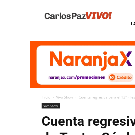
Carlos
Paz
Vivo
L
Inicio
Vivo Show
Cuenta regresiva para el 13° «Fe
Vivo Show
Cuenta regresiv