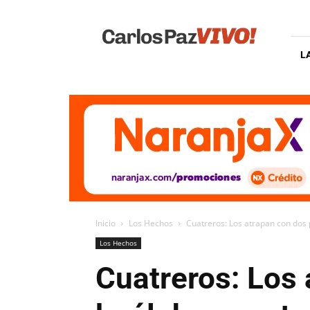
Carlos
Paz
Vivo
L
Inicio
Los Hechos
Cuatreros: Los atrapan con dos p
Los Hechos
Cuatreros: Los 