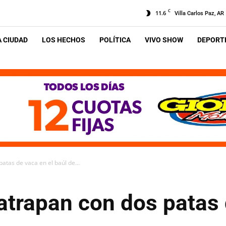
C
11.6
Villa Carlos Paz, AR
A CIUDAD
LOS HECHOS
POLÍTICA
VIVO SHOW
DEPORTE
atas de vaca en el baúl de...
atrapan con dos patas 