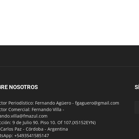
BRE NOSOTROS
S
ctor Periodístico: Fernando Agüero -
fgaguero@gmail.com
ctor Comercial: Fernando Villa -
ando.villa@fmazul.com
cción: 9 de Julio 90. Piso 10. Of 107.(X5152EYN)
a Carlos Paz - Córdoba - Argentina
tsApp: +5493541585147