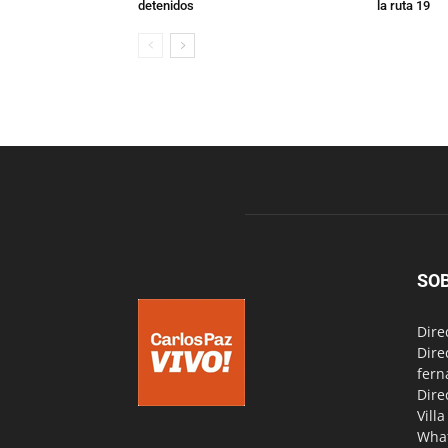
detenidos
la ruta 19
SO
Dire
Dire
fern
Dire
Vill
Wha