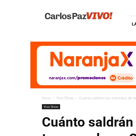
Carlos
Paz
Vivo
L
Inicio
Vivo Show
Cuánto saldrán las entradas de t
Vivo Show
Cuánto saldrán 