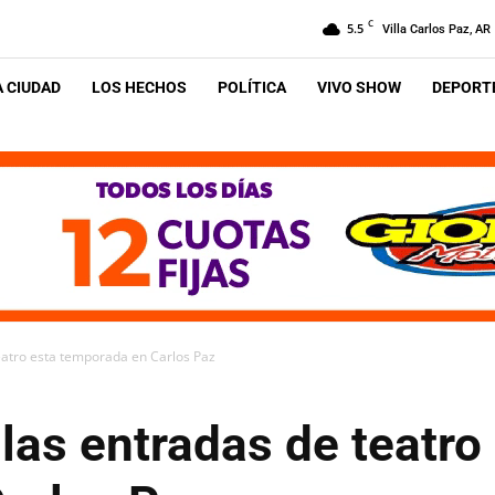
C
5.5
Villa Carlos Paz, AR
A CIUDAD
LOS HECHOS
POLÍTICA
VIVO SHOW
DEPORTE
eatro esta temporada en Carlos Paz
las entradas de teatro