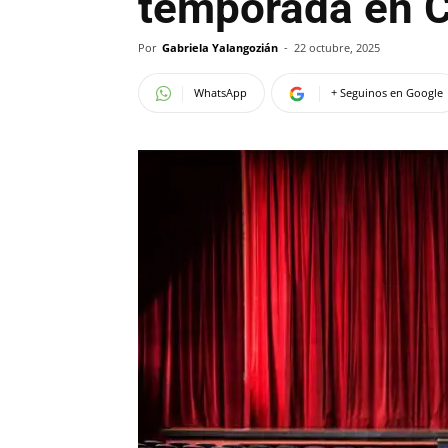
temporada en C
Por
Gabriela Yalangozián
-
22 octubre, 2025
WhatsApp
+ Seguinos en Google