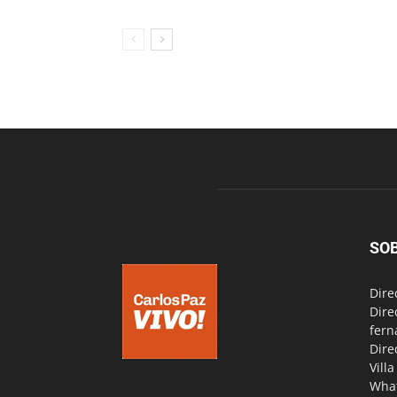
SO
Dire
Dire
fern
Dire
Vill
Wha