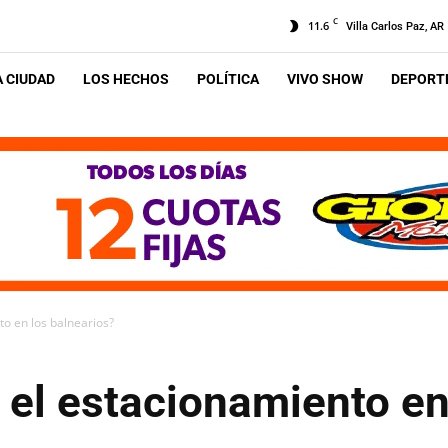
C
11.6
Villa Carlos Paz, AR
A CIUDAD
LOS HECHOS
POLÍTICA
VIVO SHOW
DEPORTE
o en los balnearios?
 el estacionamiento en