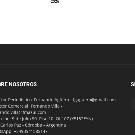
2026
BRE NOSOTROS
S
ctor Periodístico: Fernando Agüero -
fgaguero@gmail.com
ctor Comercial: Fernando Villa -
ando.villa@fmazul.com
cción: 9 de Julio 90. Piso 10. Of 107.(X5152EYN)
a Carlos Paz - Córdoba - Argentina
tsApp: +5493541585147