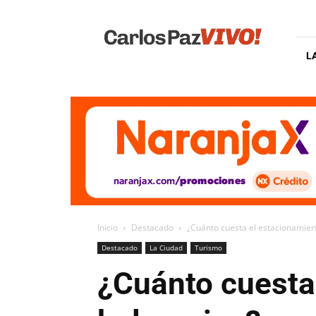
Carlos
Paz
Vivo
L
Inicio
Destacado
¿Cuánto cuesta el estacionamient
Destacado
La Ciudad
Turismo
¿Cuánto cuesta